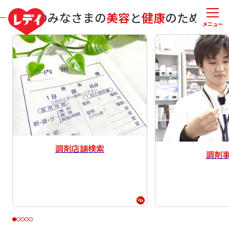
地域のみなさまの
美容
と
健康
のために
メニュー
調剤店舗検索
調剤