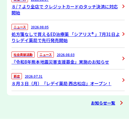
８/７より全店で クレジットカードのタッチ決済に対応
開始
2026.08.05
ニュース
処方箋なしで買えるED治療薬 「シアリス® 」7月31日よ
りレデイ薬局で先行発売開始
2026.08.03
社会貢献活動
ニュース
『令和8年熊本地震災害支援募金』実施のお知らせ
2026.07.31
新店
８月３日（月）『レデイ薬局 西古松店』オープン！
2026.07.29
新店
お知らせ一覧
７月３０日（木）『くすりのレデイ宇和島南店』 オープ
ン！
2026.07.17
社会貢献活動
ニュース