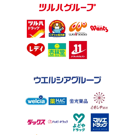
レデイ薬局・大塚製薬・愛媛県が連携 熱中症予防 啓発
活動を開始
2026.07.15
新店
７月１６日（木）『くすりのレデイ大津店』 オープン！
2026.06.01
ニュース
愛媛初！ 尿でできる がんリスク検査 「マイシグナル」
くすりのレデイ２２４店舗で販売開始
2026.05.13
社会貢献活動
レデイ薬局 × ユニ・チャーム 未来へつなぐ 「えらぶ
つかう めぐらせる」キャンペーン
2026.04.21
ニュース
当社の役員人事に関するお知らせ