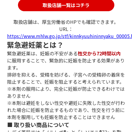
取扱店舗一覧はコチラ
取扱店舗は、厚生労働省のHPでも確認できます。
URL：
https://www.mhlw.go.jp/stf/kinnkyuuhininnyaku_00005.
緊急避妊薬とは？
緊急避妊薬は、妊娠の不安がある
性交から72時間以内
に服用することで、緊急的に妊娠を防止する効果があり
ます。
排卵を抑える、受精を妨げる、子宮への受精卵の着床を
阻止することで、妊娠を阻止すると考えられています。
※本剤の服用により、完全に妊娠が防止できるわけでは
ありません
※本剤は避妊をしない性交や避妊に失敗した性交が行わ
れた場合に妊娠を防止するものであり、性交を行う前に
本剤を服用しても妊娠を防止することはできません
■ 取り扱い商品について