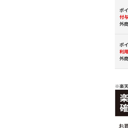
ポ
付
外
ポ
利
外
※楽