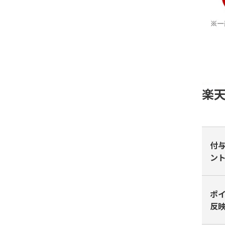
楽
付
ン
ポ
反