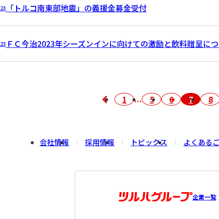
「トルコ南東部地震」の義援金募金受付
.23
ＦＣ今治2023年シーズンインに向けての激励と飲料贈呈に
.23
1
5
6
7
8
会社情報
採用情報
トピックス
よくある
企業一覧