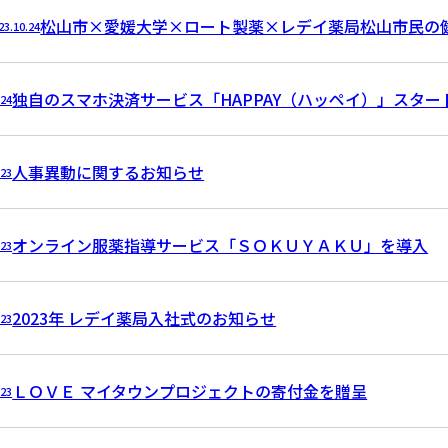
松山市×愛媛大学×ロート製薬×レデイ薬局松山市民の
23.10.24
独自のスマホ決済サービス「HAPPAY（ハッペイ）」スター
.24
人事異動に関するお知らせ
.23
オンライン服薬指導サービス「ＳＯＫＵＹＡＫＵ」を導入
.23
2023年 レデイ薬局入社式のお知らせ
.23
ＬＯＶＥ マイタウンプロジェクトの寄付金を贈呈
.23