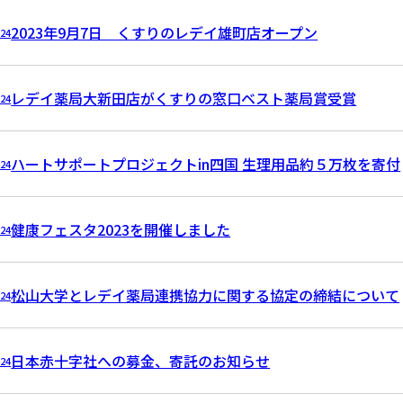
2023年9月7日 くすりのレデイ雄町店オープン
.24
レデイ薬局大新田店がくすりの窓口ベスト薬局賞受賞
.24
ハートサポートプロジェクトin四国 生理用品約５万枚を寄付
.24
健康フェスタ2023を開催しました
.24
松山大学とレデイ薬局連携協力に関する協定の締結について
.24
日本赤十字社への募金、寄託のお知らせ
.24