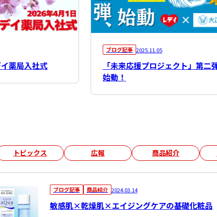
ブログ記事
0
2025.11.05
レデイ薬局入社式
「未来応援プロジェクト」第二
始動！
トピックス
広報
商品紹介
ブログ記事
商品紹介
2024.03.14
敏感肌×乾燥肌×エイジングケアの基礎化粧品