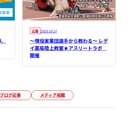
広報
2025.10.17
弾、
～現役実業団選手から教わる～ レデ
イ薬局陸上教室★アスリートラボ
開催
ブログ記事
メディア掲載