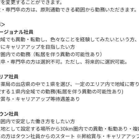
方を変更することができます。
大・専門卒の方は、原則通勤できる範囲から勤務いただきます
群＞
 リージョナル社員
地域でも異動・転勤し、色々なことを経験してみたいという方
的にキャリアアップを目指したい方
店圏内での勤務（転居を伴う異動の可能性あり）
大卒・専門卒の方は選択不可。ただし、将来的に選択可能。
 エリア社員
イ薬局の出店県の中で１県を選び、一定のエリア内で地域に寄
択する１県内全域での勤務(転居を伴う異動の可能性あり)
給賞与・キャリアアップ等待遇差あり
 タウン社員
範囲内で安定した働き方をしたい方
点地として設定する場所から30km圏内での異動・転勤あり・
卒の方はタウン社員からのスタート ※昇給賞与・キャリアアッ