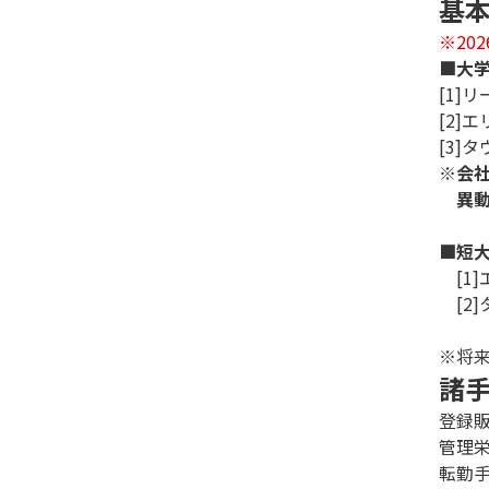
基
※20
■大
[1]
[2
[3
※会
異動
■短
[1
[2
※将
諸
登録
管理
転勤手