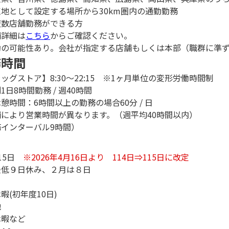
地として設定する場所から30km圏内の通勤勤務
数店舗勤務ができる方
舗詳細は
こちら
からご確認ください。
勤の可能性あり。会社が指定する店舗もしくは本部（職群に準
務時間
ッグストア】8:30～22:15 ※1ヶ月単位の変形労働時間制
日8時間勤務 / 週40時間
間：6時間以上の勤務の場合60分 / 日
により営業時間が異なります。（週平均40時間以内）
務インターバル9時間）
日
15日
※2026年4月16日より 114日⇒115日に改定
最低９日休み、２月は８日
暇(初年度10日)
他
休暇など