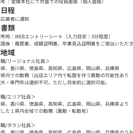
選考 ：愛媛本社にて対面での役員面接（個人面接）
考日程
 応募者に通知
出書類
選考時：WEBエントリーシート（入力目安：5分程度）
承諾後：履歴書、成績証明書、卒業見込証明書をご提出いただ
務地域
合職/リージョナル社員＞
県、香川県、徳島県、高知県、広島県、岡山県、兵庫県
県内での勤務（出店エリア内で転居を伴う異動の可能性あり
大・専門卒は選択不可。ただし将来的に選択可能。
職/エリア社員＞
県、香川県、徳島県、高知県、広島県、岡山県、兵庫県より
した１県内全域での勤務（異動・転勤有）
職/タウン社員＞
県、香川県、徳島県、高知県、広島県、岡山県、兵庫県のう