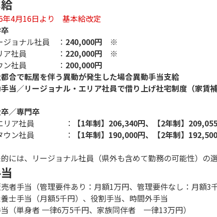
本給
26年4月16日より 基本給改定
学卒
リージョナル社員 ：
240,000円 ※
]エリア社員 ：
220,000円 ※
]タウン社員 ：
200,000円
社都合で転居を伴う異動が発生した場合異動手当支給
手当／リージョナル・エリア社員で借り上げ社宅制度（家賃補助）
大卒／専門卒
]エリア社員 ：
【1年制】206,340円、【2年制】209,05
]タウン社員 ：
【1年制】190,000円、【2年制】192,50
来的には、リージョナル社員（県外も含めて勤務の可能性）の
手当
販売者手当（管理要件あり：月額1万円、管理要件なし：月額3
栄養士手当（月額5千円）、役割手当、時間外手当
当（単身者 一律6万5千円、家族同伴者 一律13万円）