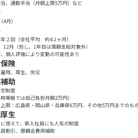
手当、通勤手当（月額上限5万円）など
給
（4月）
与
年２回（全社平均 約4.1ヶ月）
、12月（但し、1年目は満額支給対象外）
績、個人評価により変動の可能性あり
会保険
、雇用、厚生、労災
宅補助
社宅制度
社時等級では自己負担月額2万円）
件上限：広島県・岡山県・兵庫県6万円、その他5万円までのも
利厚生
ぐに使えて、新入社員にも人気の制度
員割引、懇親会費用補助