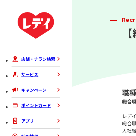
Recr
【
店舗・チラシ検索
サービス
キャンペーン
職
総合
ポイントカード
レデ
アプリ
総合
入社