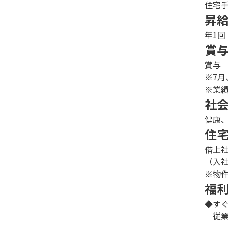
住宅
昇
年1回
賞
賞与 
※7月
※業
社
健康
住
借上
（入
※物
福
◆す
従業