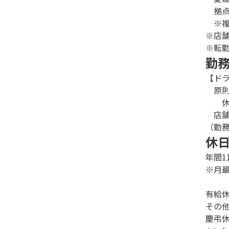
拠点
※複
※店
※転
勤
【ドラ
原則1
休憩時
店舗
（勤
休
年間1
※月
有給休
その
慶弔