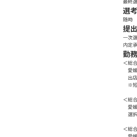
最終
選
随時
提
一次
内定
勤
＜総
愛媛
出店
※短
＜総合
愛媛
選択
＜総合
愛媛