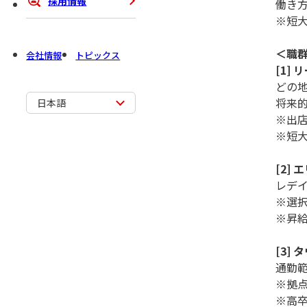
採用情報
働き
※短
＜職
会社情報
トピックス
[1]
どの
将来
日本語
※出
※短
[2]
レデ
※選
※昇
[3]
通勤
※拠
※高