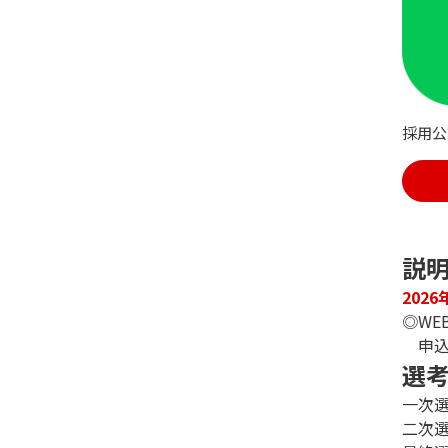
採用公
説
202
◎WE
申込
選
一次選
二次選