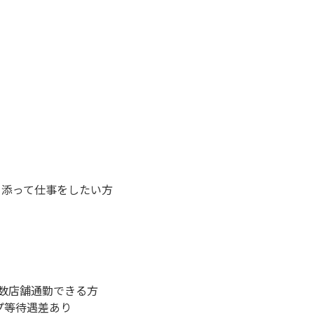
。
、
り添って仕事をしたい方
複数店舗通勤できる方
プ等待遇差あり