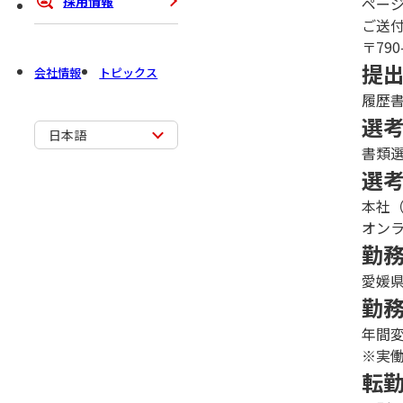
採用情報
ペー
ご送
〒79
提
会社情報
トピックス
履歴
選
日本語
書類
選
本社
オン
勤
愛媛
勤
年間
※実
転