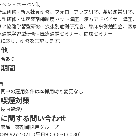
ーベン・ネーベン制
合型研修 - 新入社員研修、フォローアップ研修、薬局運営研修
人型研修 - 認定薬剤師制度ネット講座、漢方アドバイザー講座、
リア恊働学習型研修 - 疾患別症例研究会、臨床事例勉強会、
療連携学習型研修 - 医療連携セミナー、健康セミナー
験に応じ、研修を実施します）
の他
組合あり
用期間
間
期間中の雇用条件は本採用時と変更なし
動喫煙対策
（屋内禁煙）
人に関する問い合わせ
イ薬局 薬剤師採用グループ
089-927-5021（平日9：30～17：30）