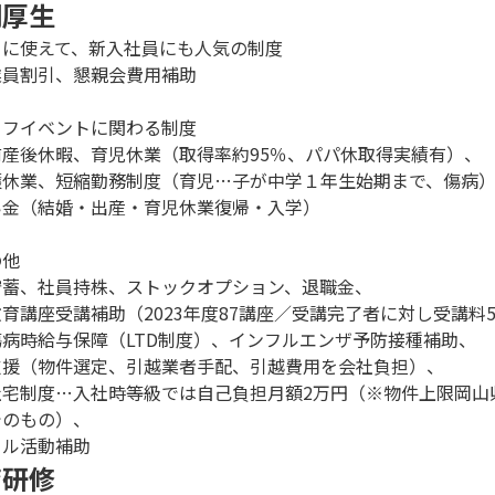
利厚生
ぐに使えて、新入社員にも人気の制度
員割引、懇親会費用補助
イフイベントに関わる制度
産後休暇、育児休業（取得率約95％、パパ休取得実績有）、
休業、短縮勤務制度（育児…子が中学１年生始期まで、傷病
金（結婚・出産・育児休業復帰・入学）
の他
貯蓄、社員持株、ストックオプション、退職金、
育講座受講補助（2023年度87講座／受講完了者に対し受講料
傷病時給与保障（LTD制度）、インフルエンザ予防接種補助、
支援（物件選定、引越業者手配、引越費用を会社負担）、
社宅制度…入社時等級では自己負担月額2万円（※物件上限岡山
でのもの）、
クル活動補助
育研修