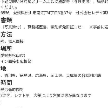
ジ下部の問い合わせフォームまたは履歴書（写真添付）、職務
付ください。
0-8556 愛媛県松山市南江戸4丁目3番37号 株式会社レデイ
出書類
書（写真添付）、職務経歴書、薬剤師免許証コピー ※事前に
考方法
選考、個人面接
考場所
（愛媛県松山市）
ライン面接も応相談
務地
県、香川県、徳島県、広島県、岡山県、兵庫県の各調剤店舗
務時間
変形労働時間制
働8時間、シフト制 店舗により営業時間が異なります
勤