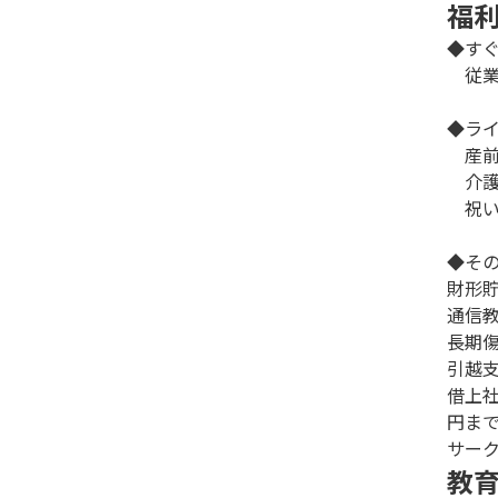
福
◆す
従業
◆ラ
産前
介護
祝い
◆そ
財形
通信教
長期
引越
借上
円ま
サー
教