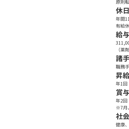
原則
休
年間1
有給休
給
311
（薬
諸
職務
昇
年1回
賞
年2回
※7月
社
健康