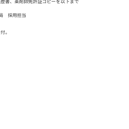
経歴書、薬剤師免許証コピーを以下まで
薬局 採用担当
送付。