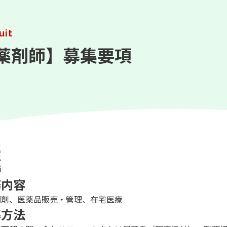
uit
薬剤師】募集要項
種
師
務内容
調剤、医薬品販売・管理、在宅医療
募方法