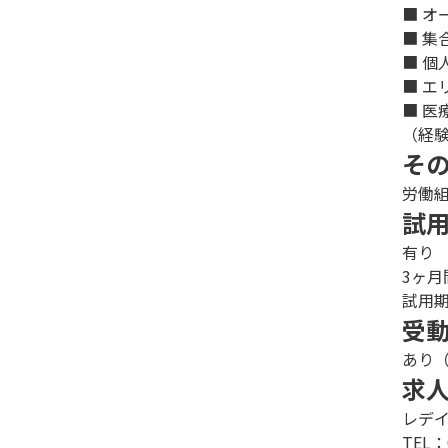
■ オ
■ 集
■ 個
■ エ
■ 医
（経
そ
労働
試
有り
3ヶ月
試用
受
あり
求
レデ
TEL：