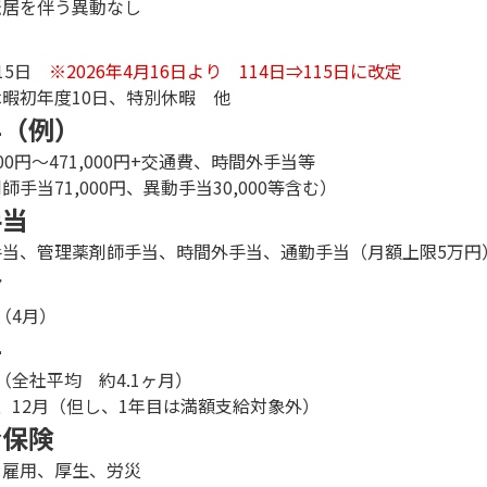
転居を伴う異動なし
日
15日
※2026年4月16日より 114日⇒115日に改定
暇初年度10日、特別休暇 他
与（例）
,000円～471,000円+交通費、時間外手当等
剤師手当71,000円、異動手当30,000等含む）
手当
手当、管理薬剤師手当、時間外手当、通勤手当（月額上限5万円
給
（4月）
与
（全社平均 約4.1ヶ月）
、12月（但し、1年目は満額支給対象外）
会保険
、雇用、厚生、労災