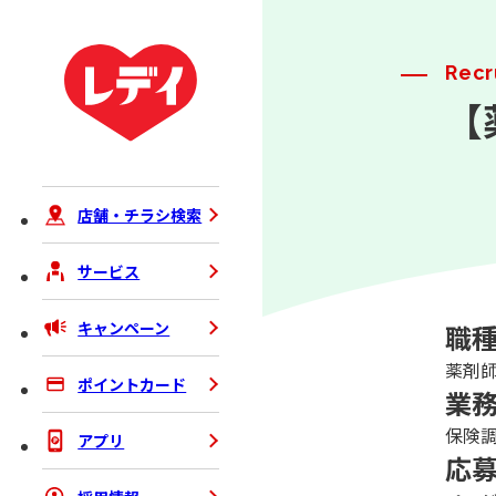
Recr
【
店舗・チラシ検索
サービス
キャンペーン
職
薬剤
ポイントカード
業
保険
アプリ
応