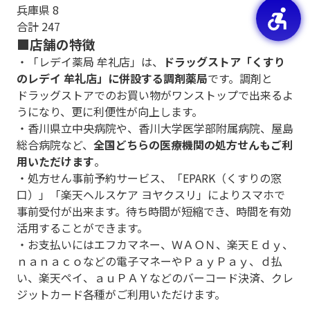
兵庫県 8
合計 247
■店舗の特徴
・「レデイ薬局 牟礼店」は、
ドラッグストア「くすり
のレデイ 牟礼店」に併設する調剤薬局
です。調剤と
ドラッグストアでのお買い物がワンストップで出来るよ
うになり、更に利便性が向上します。
・香川県立中央病院や、香川大学医学部附属病院、屋島
総合病院など、
全国どちらの医療機関の処方せんもご利
用いただけます
。
・処方せん事前予約サービス、「EPARK（くすりの窓
口）」「楽天ヘルスケア ヨヤクスリ」によりスマホで
事前受付が出来ます。待ち時間が短縮でき、時間を有効
活用することができます。
・お支払いにはエフカマネー、ＷＡＯＮ、楽天Ｅｄｙ、
ｎａｎａｃｏなどの電子マネーやＰａｙＰａｙ、ｄ払
い、楽天ペイ、ａｕＰＡＹなどのバーコード決済、クレ
ジットカード各種がご利用いただけます。