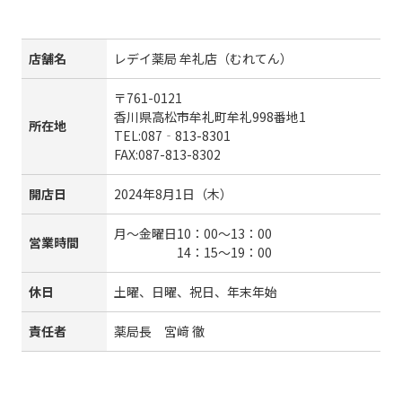
店舗名
レデイ薬局 牟礼店（むれてん）
〒761-0121
香川県高松市牟礼町牟礼998番地1
所在地
TEL:087‐813-8301
FAX:087-813-8302
開店日
2024年8月1日（木）
月～金曜日10：00～13：00
営業時間
14：15～19：00
休日
土曜、日曜、祝日、年末年始
責任者
薬局長 宮﨑 徹